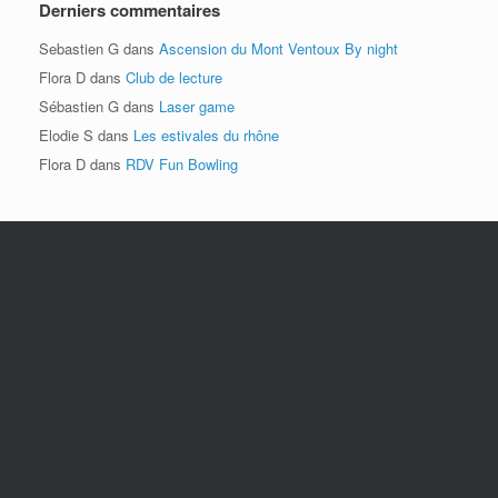
Derniers commentaires
Sebastien G
dans
Ascension du Mont Ventoux By night
Flora D
dans
Club de lecture
Sébastien G
dans
Laser game
Elodie S
dans
Les estivales du rhône
Flora D
dans
RDV Fun Bowling