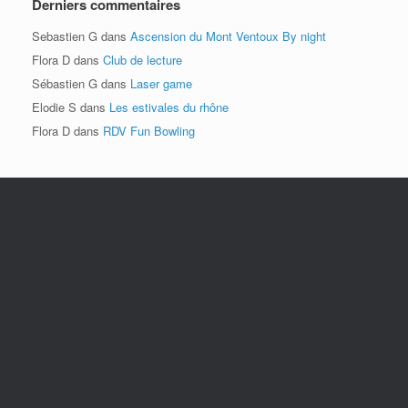
Derniers commentaires
Sebastien G
dans
Ascension du Mont Ventoux By night
Flora D
dans
Club de lecture
Sébastien G
dans
Laser game
Elodie S
dans
Les estivales du rhône
Flora D
dans
RDV Fun Bowling