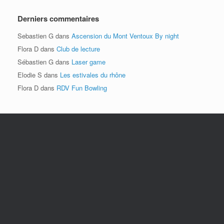
Derniers commentaires
Sebastien G
dans
Ascension du Mont Ventoux By night
Flora D
dans
Club de lecture
Sébastien G
dans
Laser game
Elodie S
dans
Les estivales du rhône
Flora D
dans
RDV Fun Bowling