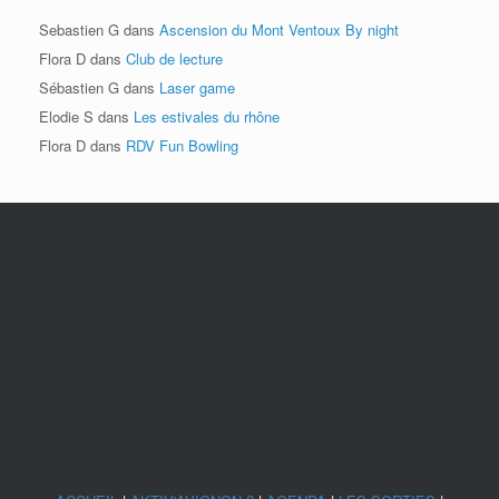
Sebastien G
dans
Ascension du Mont Ventoux By night
Flora D
dans
Club de lecture
Sébastien G
dans
Laser game
Elodie S
dans
Les estivales du rhône
Flora D
dans
RDV Fun Bowling